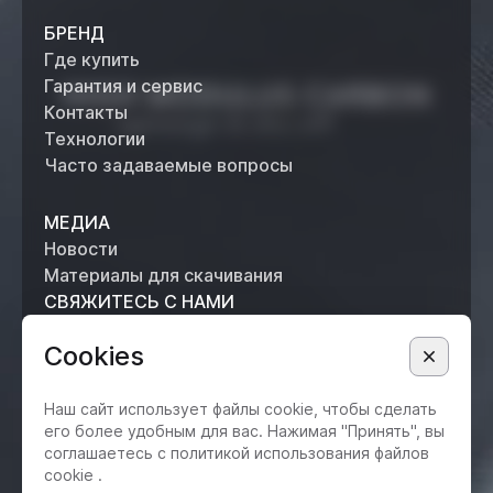
БРЕНД
Где купить
Гарантия и сервис
Контакты
Технологии
Часто задаваемые вопросы
МЕДИА
Новости
Материалы для скачивания
СВЯЖИТЕСЬ С НАМИ
+7 (495) 514 61 62
Cookies
info@metsui.ru
ОТДЕЛ ОПТОВЫХ ПРОДАЖ +7 (926) 800-60-46
opt@metsui.ru
Наш сайт использует файлы cookie, чтобы сделать
его более удобным для вас. Нажимая "Принять", вы
соглашаетесь с политикой использования файлов
© 2025 Все права защищены.
cookie .