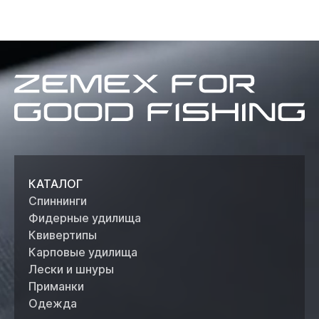
Zemex
for
good
fishing
КАТАЛОГ
Спиннинги
Фидерные удилища
Квивертипы
Карповые удилища
Лески и шнуры
Приманки
Одежда