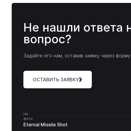
Сервисная служба:
service@metsui.ru
ZEMEX создают профессионалы, а это зн
Не нашли ответа 
Мы ответим вам в течение 1–2 рабочих 
Удилища компании производятся с испо
вопрос?
технологий. Часть моделей выпускается 
Задайте его нам, оставив заявку через форму
ОСТАВИТЬ ЗАЯВКУ
На
фото
Eternal Missile Shot