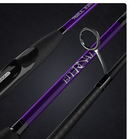
ов (Torayca) и передовых корейских
ости от конкретной серии.