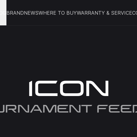
OG
BRAND
NEWS
WHERE TO BUY
WARRANTY & SERVICE
C
ICON
URNAMENT FEE