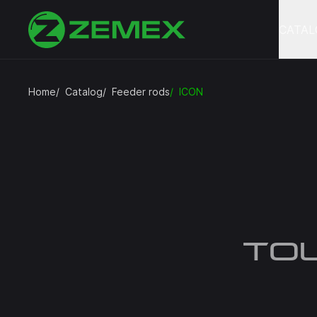
CATAL
Home
Catalog
Feeder rods
ICON
TO