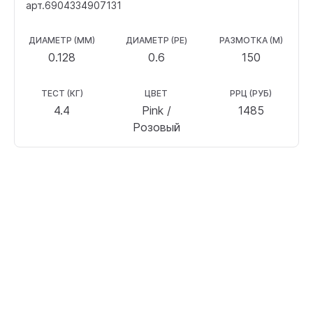
арт.6904334907131
ДИАМЕТР (ММ)
ДИАМЕТР (PE)
РАЗМОТКА (М)
0.128
0.6
150
ТЕСТ (КГ)
ЦВЕТ
РРЦ (РУБ)
4.4
Pink /
1485
Розовый
Zemex
for
good
fishing