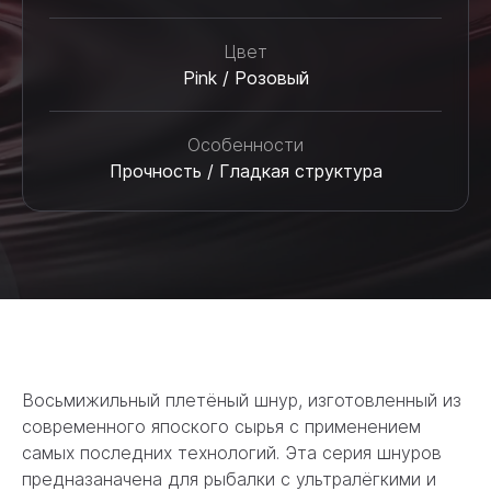
Цвет
Pink / Розовый
Особенности
Прочность / Гладкая структура
Восьмижильный плетёный шнур, изготовленный из
современного япоского сырья с применением
самых последних технологий. Эта серия шнуров
предназаначена для рыбалки с ультралёгкими и