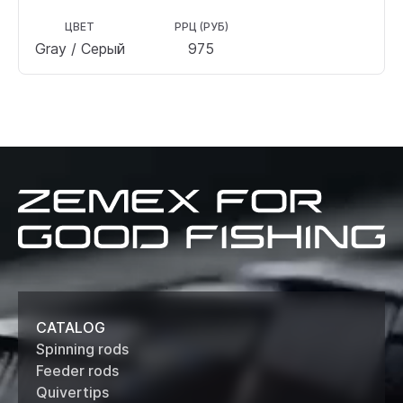
ЦВЕТ
РРЦ (РУБ)
Gray / Серый
975
Zemex
for
good
fishing
CATALOG
Spinning rods
Feeder rods
Quivertips