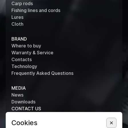
Carp rods
Fishing lines and cords
Lures
Cloth
BRAND
Where to buy
Warranty & Service
Contacts
Technology
Frequently Asked Questions
MEDIA
News
Downloads
CONTACT US
+7 (495) 514 61 62
Cookies
info@metsui.ru