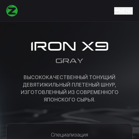
Home
Catalog
Fishing lines and cords
Braided cords
MENU
IRON X9
IRON X9
GRAY
ВЫСОКОКАЧЕСТВЕННЫЙ ТОНУЩИЙ
ДЕВЯТИЖИЛЬНЫЙ ПЛЕТЕНЫЙ ШНУР,
ИЗГОТОВЛЕННЫЙ ИЗ СОВРЕМЕННОГО
ЯПОНСКОГО СЫРЬЯ.
Специализация