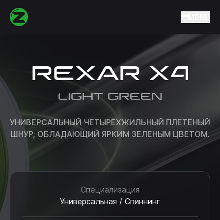
Home
Catalog
Fishing lines and cords
Braided cords
MENU
REXAR X4
REXAR X4
LIGHT GREEN
УНИВЕРСАЛЬНЫЙ ЧЕТЫРЁХЖИЛЬНЫЙ ПЛЕТЁНЫЙ
ШНУР, ОБЛАДАЮЩИЙ ЯРКИМ ЗЕЛЕНЫМ ЦВЕТОМ.
Специализация
Универсальная / Спиннинг